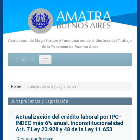
Asociación de Magistrados y funcionarios de la Justicia del Trabajo
de la Provincia de Buenos Aires
MENU
Home
La Asociación
Home
/
Jurisprudencia y Legislación
/
Tribunales
Jurisprudencia y Legislación
Coordinadores
Actualización del crédito laboral por IPC-
INDEC más 6% anual. Inconstitucionalidad
Doctrina
Art. 7 Ley 23.928 y 48 de la Ley 11.653
Jurisprudencia y Legislación
Descargar Archivo