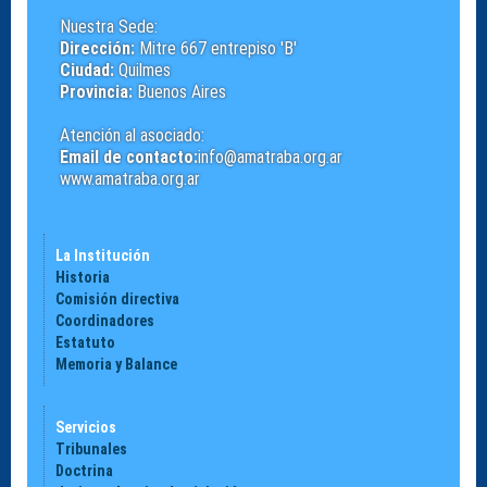
Nuestra Sede:
Dirección:
Mitre 667 entrepiso 'B'
Ciudad:
Quilmes
Provincia:
Buenos Aires
Atención al asociado:
Email de contacto:
info@amatraba.org.ar
www.amatraba.org.ar
La Institución
Historia
Comisión directiva
Coordinadores
Estatuto
Memoria y Balance
Servicios
Tribunales
Doctrina