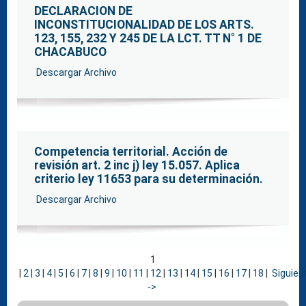
DECLARACION DE
INCONSTITUCIONALIDAD DE LOS ARTS.
123, 155, 232 Y 245 DE LA LCT. TT N° 1 DE
CHACABUCO
Descargar Archivo
Competencia territorial. Acción de
revisión art. 2 inc j) ley 15.057. Aplica
criterio ley 11653 para su determinación.
Descargar Archivo
1
|
2
|
3
|
4
|
5
|
6
|
7
|
8
|
9
|
10
|
11
|
12
|
13
|
14
|
15
|
16
|
17
|
18
|
Siguien
->